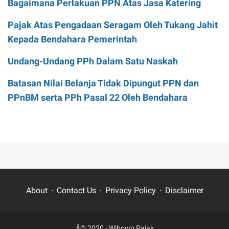
Bagaimana Perlakuan PPN Atas Jasa Katering
Pajak Atas Pengadaan Seragam Oleh Tukang Jahit
Kepada Bendahara Pemerintah
Undang-Undang PPh Dalam Satu Naskah
Batasan Nilai Belanja Tidak Dipungut PPN dan
PPnBM serta PPh Pasal 22 Oleh Bendahara
About
Contact Us
Privacy Policy
Disclaimer
Â© 2020 -
Wibowo Pajak