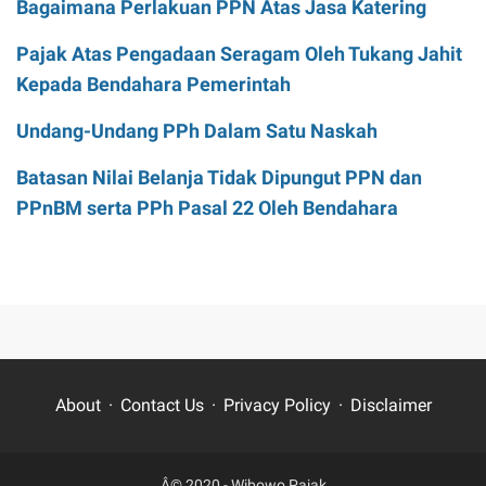
Bagaimana Perlakuan PPN Atas Jasa Katering
Pajak Atas Pengadaan Seragam Oleh Tukang Jahit
Kepada Bendahara Pemerintah
Undang-Undang PPh Dalam Satu Naskah
Batasan Nilai Belanja Tidak Dipungut PPN dan
PPnBM serta PPh Pasal 22 Oleh Bendahara
About
Contact Us
Privacy Policy
Disclaimer
Â© 2020 -
Wibowo Pajak