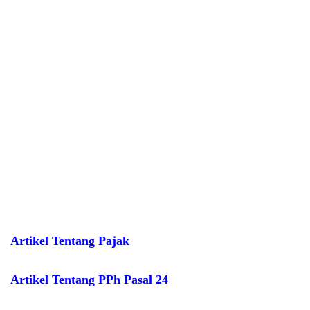
Artikel Tentang Pajak
Artikel Tentang PPh Pasal 24