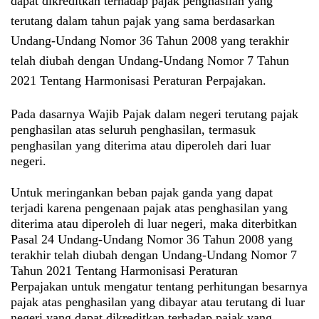
dapat dikreditkan terhadap pajak penghasilan yang
terutang dalam tahun pajak yang sama berdasarkan
Undang-Undang Nomor 36 Tahun 2008 yang terakhir
telah diubah dengan Undang-Undang Nomor 7 Tahun
2021 Tentang Harmonisasi Peraturan Perpajakan.
Pada dasarnya Wajib Pajak dalam negeri terutang pajak
penghasilan atas seluruh penghasilan, termasuk
penghasilan yang diterima atau diperoleh dari luar
negeri.
Untuk meringankan beban pajak ganda yang dapat
terjadi karena pengenaan pajak atas penghasilan yang
diterima atau diperoleh di luar negeri, maka diterbitkan
Pasal 24 Undang-Undang Nomor 36 Tahun 2008
yang
terakhir telah diubah dengan Undang-Undang Nomor 7
Tahun 2021 Tentang Harmonisasi Peraturan
Perpajakan untuk mengatur tentang perhitungan besarnya
pajak atas penghasilan yang dibayar atau terutang di luar
negeri yang dapat dikreditkan terhadap pajak yang