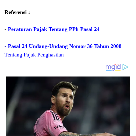
Referensi :
-
Peraturan Pajak Tentang PPh Pasal 24
-
Pasal 24 Undang-Undang Nomor 36 Tahun 2008
Tentang Pajak Penghasilan