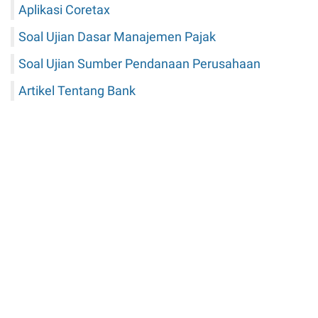
Aplikasi Coretax
Soal Ujian Dasar Manajemen Pajak
Soal Ujian Sumber Pendanaan Perusahaan
Artikel Tentang Bank