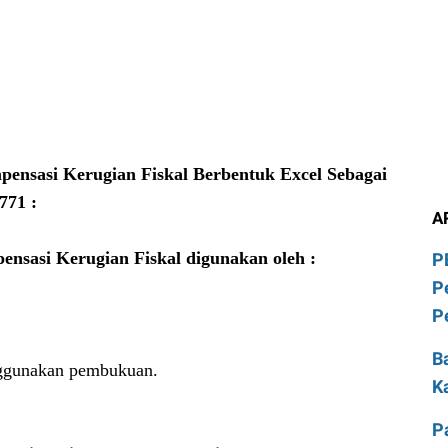
ensasi Kerugian Fiskal Berbentuk Excel Sebagai
771 :
A
nsasi Kerugian Fiskal digunakan oleh :
P
P
P
B
nggunakan pembukuan.
K
P