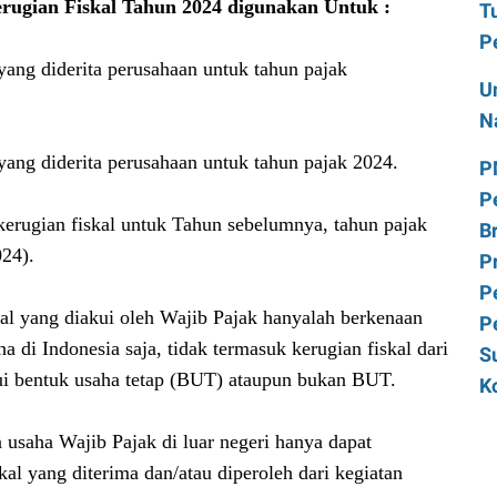
rugian Fiskal Tahun 2024 digunakan Untuk :
T
P
yang diderita perusahaan untuk tahun pajak
U
N
yang diderita perusahaan untuk tahun pajak 2024.
P
P
erugian fiskal untuk Tahun sebelumnya, tahun pajak
B
024).
P
P
kal yang diakui oleh Wajib Pajak hanyalah berkenaan
P
a di Indonesia saja, tidak termasuk kerugian fiskal dari
S
alui bentuk usaha tetap (BUT) ataupun bukan BUT.
K
n usaha Wajib Pajak di luar negeri hanya dapat
l yang diterima dan/atau diperoleh dari kegiatan