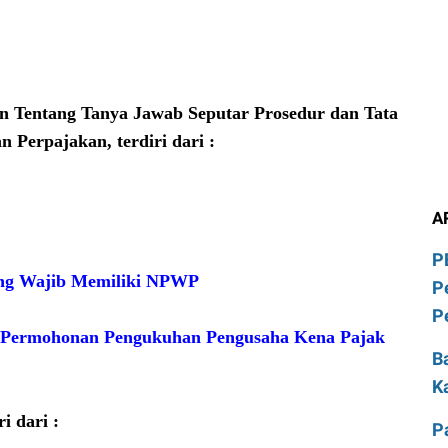
an Tentang Tanya Jawab Seputar Prosedur dan Tata
 Perpajakan, terdiri dari :
A
P
ang Wajib Memiliki NPWP
P
P
s Permohonan Pengukuhan Pengusaha Kena Pajak
B
K
i dari :
P