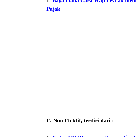
1.
Bagaimana Cara Wajib Pajak memin
Pajak
E. Non Efektif, terdiri dari :