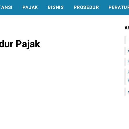
TANSI
PAJAK
BISNIS
PROSEDUR
PERATU
A
dur Pajak