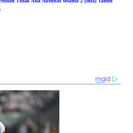
Sudah Tidak Ada Aktifitas selama 2 (dua) Tahun
n