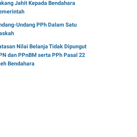
ukang Jahit Kepada Bendahara
emerintah
ndang-Undang PPh Dalam Satu
askah
atasan Nilai Belanja Tidak Dipungut
PN dan PPnBM serta PPh Pasal 22
leh Bendahara