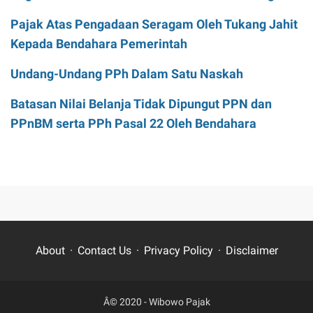
Pajak Atas Pengadaan Seragam Oleh Tukang Jahit
Kepada Bendahara Pemerintah
Undang-Undang PPh Dalam Satu Naskah
Batasan Nilai Belanja Tidak Dipungut PPN dan
PPnBM serta PPh Pasal 22 Oleh Bendahara
About
Contact Us
Privacy Policy
Disclaimer
Â© 2020 -
Wibowo Pajak