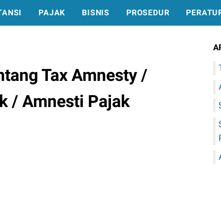
TANSI
PAJAK
BISNIS
PROSEDUR
PERATU
A
ntang Tax Amnesty /
 / Amnesti Pajak