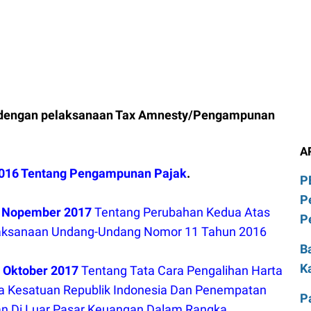
 dengan pelaksanaan Tax Amnesty/Pengampunan
A
016 Tentang Pengampunan Pajak
.
P
P
7 Nopember 2017
Tentang Perubahan Kedua Atas
P
aksanaan Undang-Undang Nomor 11 Tahun 2016
B
K
 Oktober 2017
Tentang Tata Cara Pengalihan Harta
ra Kesatuan Republik Indonesia Dan Penempatan
P
an Di Luar Pasar Keuangan Dalam Rangka