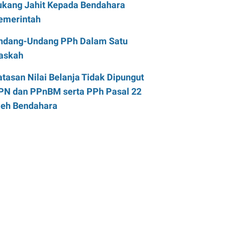
ukang Jahit Kepada Bendahara
emerintah
ndang-Undang PPh Dalam Satu
askah
atasan Nilai Belanja Tidak Dipungut
PN dan PPnBM serta PPh Pasal 22
leh Bendahara